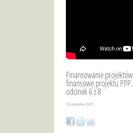
Finansowanie projektów 
finansowe projektu PPP.
odcinek 6 z 8
16 sierpnia 2021