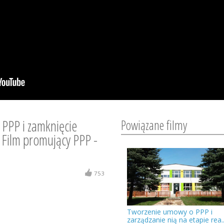
PPP i zamknięcie
Powiązane filmy
 Film promujący PPP -
753
Tworzenie umowy o PPP i
zarządzanie nią na etapie rea..