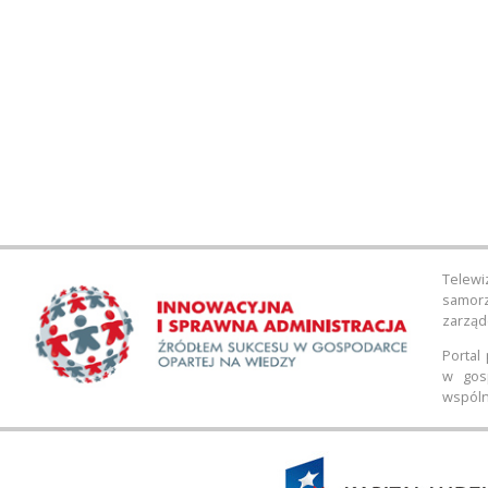
Telewi
samor
zarząd
Portal
w gos
wspóln