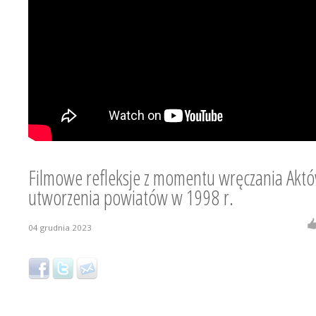
Filmowe refleksje z momentu wręczania Akt
utworzenia powiatów w 1998 r.
04 grudnia 2023